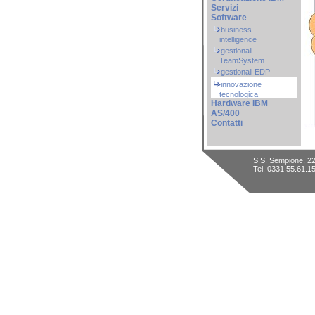
Servizi
Software
business
intelligence
gestionali
TeamSystem
gestionali EDP
innovazione
tecnologica
Hardware IBM
AS/400
Contatti
S.S. Sempione, 22
Tel. 0331.55.61.