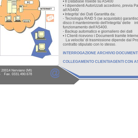
• Il Database risiede su AS400
• I dipendenti Autorizzati accedono, previa
all'AS400
• Integrita' dei Dati Garantita da:
- Tecnologia RAID 5 (se acquistato) garantisc
disco il mantenimento dell'integrita' delle in
funzionamento dell'AS400.
- Backup automatico e giornaliero dei dati
• I Clienti ricevono i Documenti tramite Interne
La velocita' di trasmissione dipende dal Pro
contratto stipulato con lo stesso.
INTERROGAZIONE ARCHIVIO DOCUMENT
COLLEGAMENTO CLIENTI/AGENTI CON AS
 20014 Nerviano (MI)
15 Fax. 0331.490.678