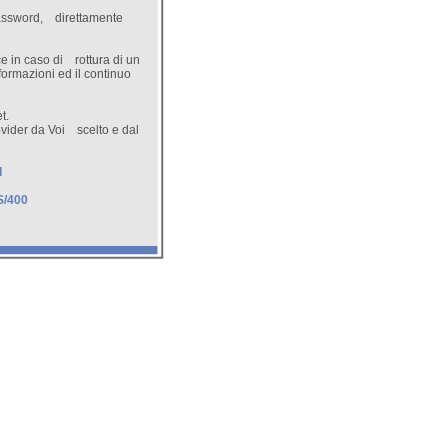
 Password, direttamente
e in caso di rottura di un
formazioni ed il continuo
t.
vider da Voi scelto e dal
I
/400